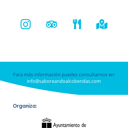




Para más información puedes consultarnos en:
info@saboreandoalcobendas.com
Organiza: