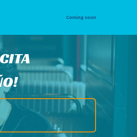
Coming soon
 CITA
ÑO!