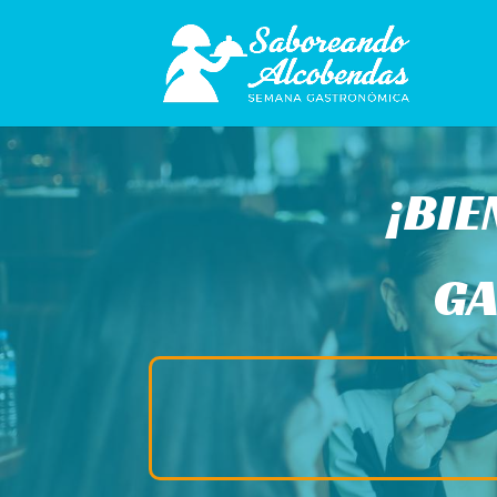
¡BIE
GA