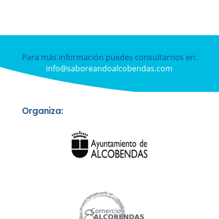
Para más información puedes consultarnos en:
info@saboreandoalcobendas.com
Organiza: