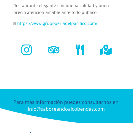
Restaurante elegante con buena calidad y buen
precio atención amable ante todo público
🌐
https://www.grupoperladelpacifico.com/




Para más información puedes consultarnos en:
info@saboreandoalcobendas.com