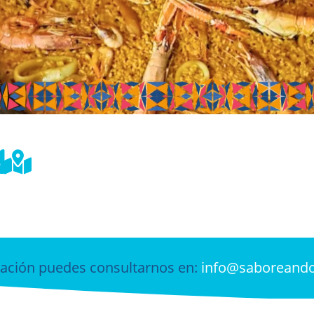


ación puedes consultarnos en:
info@saboreand