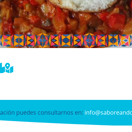


ación puedes consultarnos en:
info@saboreand