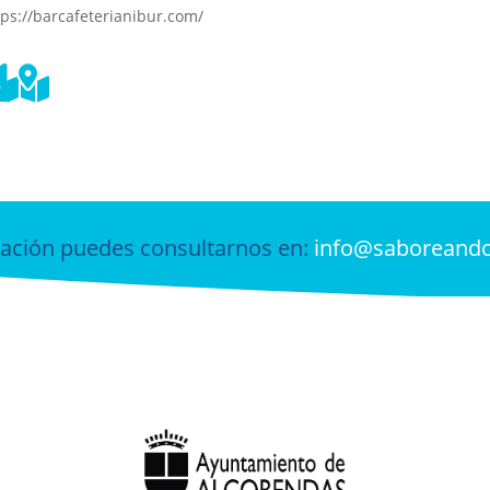
ttps://barcafeterianibur.com/


ación puedes consultarnos en:
info@saboreand