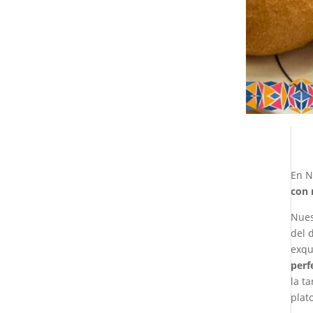
En N
con 
Nues
del 
exqu
perf
la t
plat