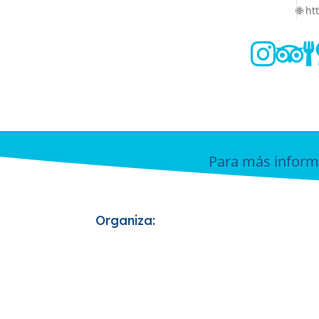
🌐 h


Para más inform
Organiza: