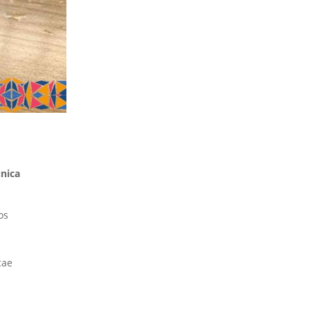
única
os
cae