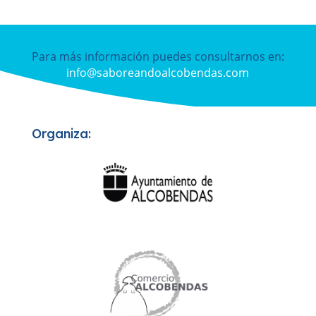
Para más información puedes consultarnos en:
info@saboreandoalcobendas.com
Organiza: