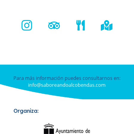




Para más información puedes consultarnos en:
info@saboreandoalcobendas.com
Organiza: