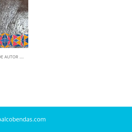
DE AUTOR ….
oalcobendas.com