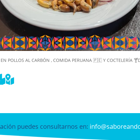
 EN POLLOS AL CARBÓN , COMIDA PERUANA 🇵🇪 Y COCTELERÍA 🍸


ación puedes consultarnos en:
info@saboreand