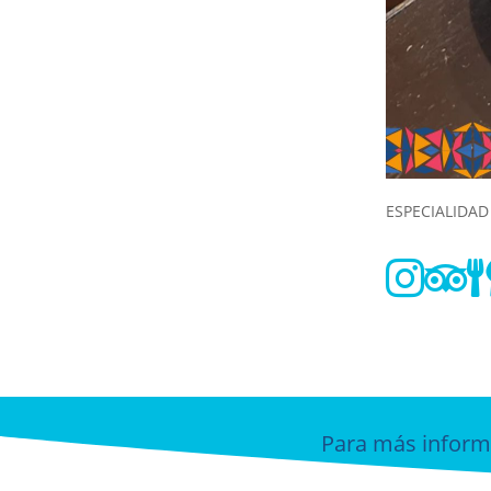
ESPECIALIDAD


Para más inform